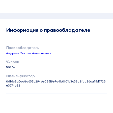
Информация о правообладателе
Андреев Максим Анатольевич
100 %
06f6c8a5aa8a653b2946e03519e9a4b0f01b3c58a2faa26ca75d7723
e3574632