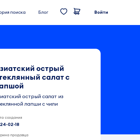
ория поиска
Блог
Войти
зиатский острый
теклянный салат с
апшой
иатский острый салат из
еклянной лапши с чили
та создания
24-02-18
трина продавца