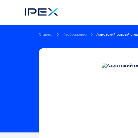
Главная
Изображения
Азиатский острый сте