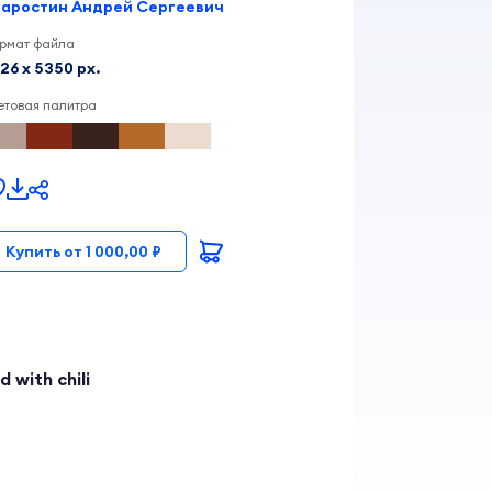
аростин Андрей Сергеевич
рмат файла
26 x 5350 px.
етовая палитра
Купить от 1 000,00 ₽
 with chili