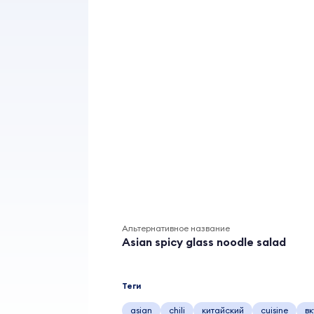
Альтернативное название
Asian spicy glass noodle salad
Теги
asian
chili
китайский
cuisine
в