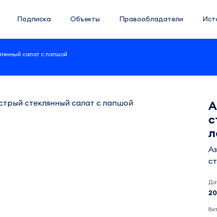
Подписка
Объекты
Правообладатели
Ист
клянный салат с лапшой
А
с
л
Аз
ст
Да
20
Ви