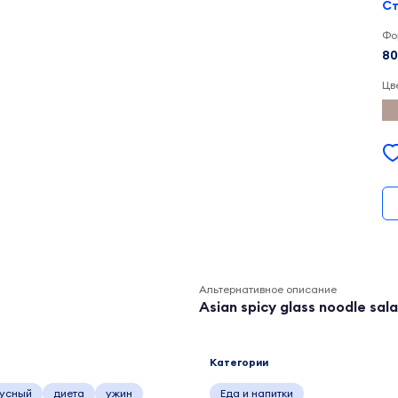
Ст
Фо
80
Цв
Альтернативное описание
Asian spicy glass noodle salad
Категории
кусный
диета
ужин
Еда и напитки