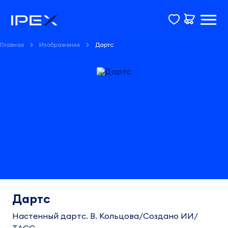
Главная
Изображения
Дартс
Дартс
Настенный дартс. В. Кольцова/Создано ИИ/