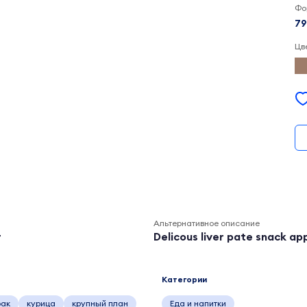
Фо
79
Цв
Альтернативное описание
r
Delicous liver pate snack a
Категории
рак
курица
крупный план
Еда и напитки