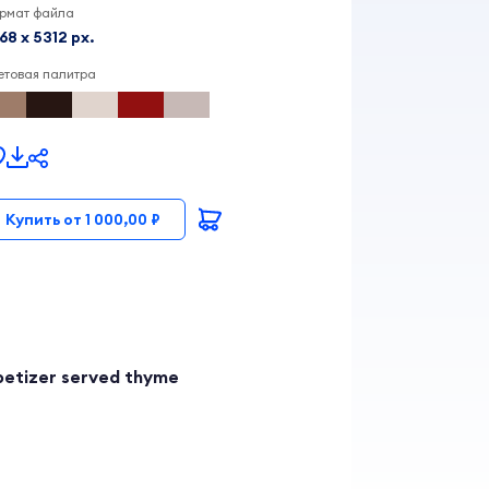
рмат файла
68 x 5312 px.
етовая палитра
Купить от 1 000,00 ₽
ppetizer served thyme