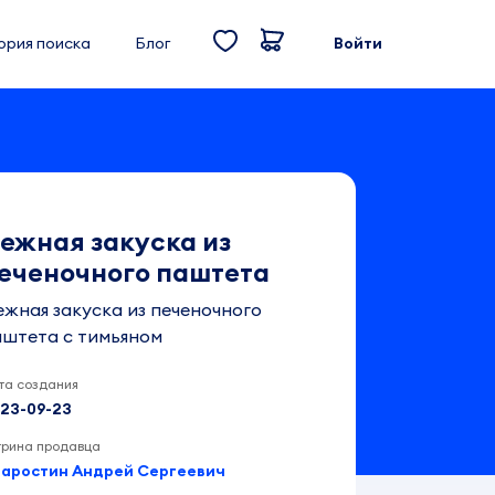
ория поиска
Блог
Войти
ежная закуска из
еченочного паштета
жная закуска из печеночного
аштета с тимьяном
та создания
23-09-23
трина продавца
аростин Андрей Сергеевич