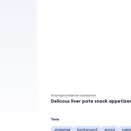
Альтернативное название
Delicous liver pate snack appetize
Теги
аперитив
background
доска
завт