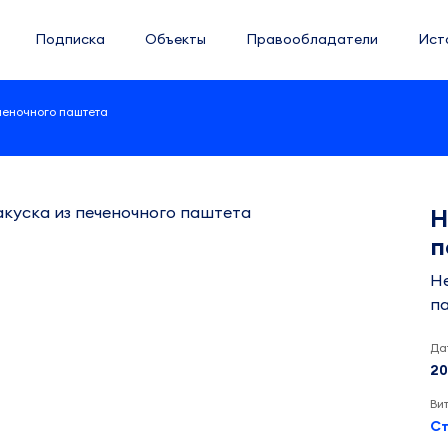
Подписка
Объекты
Правообладатели
Ист
ченочного паштета
Н
п
Не
п
Да
20
Ви
Ст