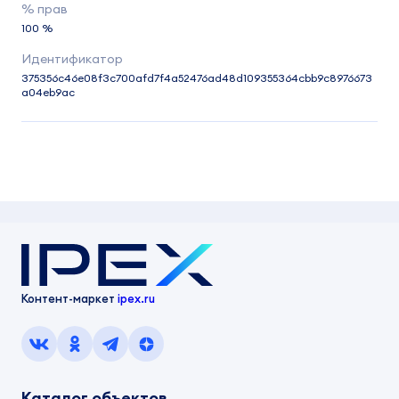
100 %
375356c46e08f3c700afd7f4a52476ad48d109355364cbb9c8976673
a04eb9ac
Контент-маркет
ipex.ru
Каталог объектов