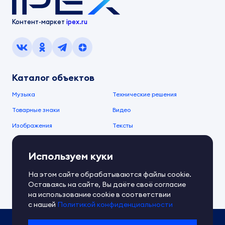
Контент-маркет
ipex.ru
Каталог объектов
Музыка
Технические решения
Товарные знаки
Видео
Изображения
Тексты
О компании
Используем куки
О сервисе
FAQ
Документы IPEX
На этом сайте обрабатываются файлы cookie.
Справочный центр
Оставаясь на сайте, Вы даёте своё согласие
Контакты
Обратная связь
на использование cookie в соответствии
с нашей
Политикой конфиденциальности
Политика IPEX по обработке ПД