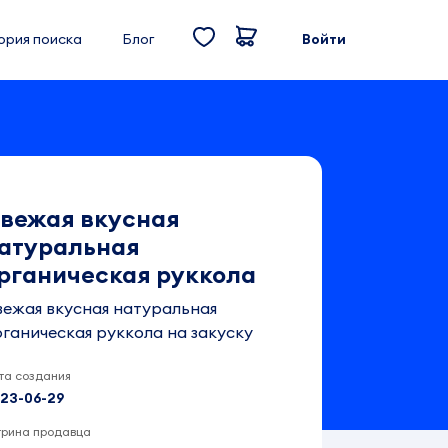
ория поиска
Блог
Войти
вежая вкусная
атуральная
рганическая руккола
вежая вкусная натуральная
ганическая руккола на закуску
та создания
23-06-29
трина продавца