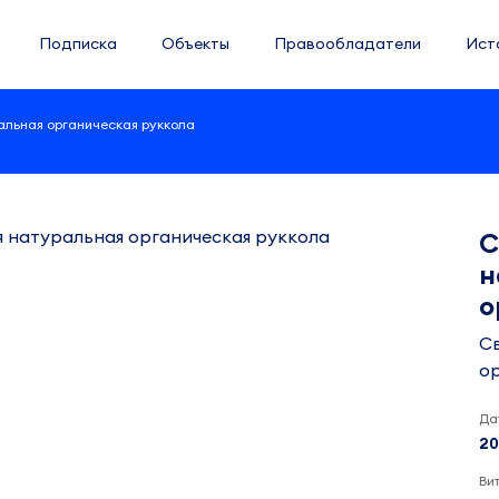
Подписка
Объекты
Правообладатели
Ист
альная органическая руккола
С
н
о
С
ор
Да
20
Ви