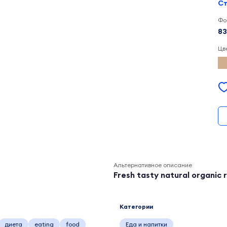
Ст
Фо
83
Цв
Альтернативное описание
Fresh tasty natural organic 
Категории
диета
eating
food
Еда и напитки