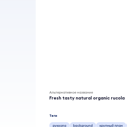
Альтернативное название
Fresh tasty natural organic rucola
Теги
руккола
background
крупный план