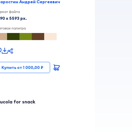
аростин Андрей Сергеевич
рмат файла
90 x 5593 px.
етовая палитра
Купить от 1 000,00 ₽
rucola for snack