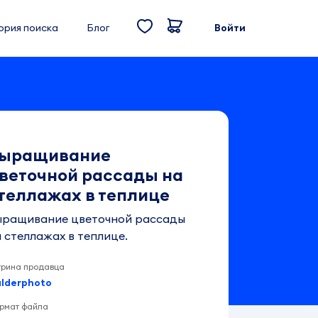
ория поиска
Блог
Войти
ыращивание
веточной рассады на
теллажах в теплице
ыращивание цветочной рассады
 стеллажах в теплице.
трина продавца
lderphoto
рмат файла