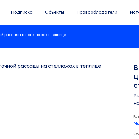
Подписка
Объекты
Правообладатели
Ист
й рассады на стеллажах в теплице
В
ц
с
В
на
Ви
Mu
Фо