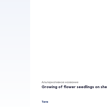
Альтернативное название
Growing of flower seedlings on she
Теги