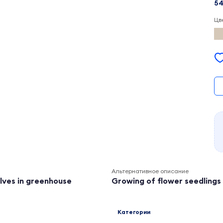
54
Цв
Альтернативное описание
lves in greenhouse
Growing of flower seedlings 
Категории