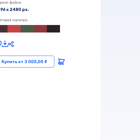
рмат файла
96 x 2480 px.
етовая палитра
Купить от 3 000,00 ₽