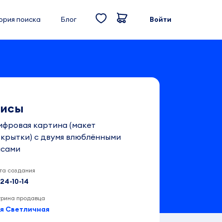
ория поиска
Блог
Войти
исы
ифровая картина (макет
ткрытки) с двумя влюблёнными
исами
та создания
24-10-14
трина продавца
я Светличная