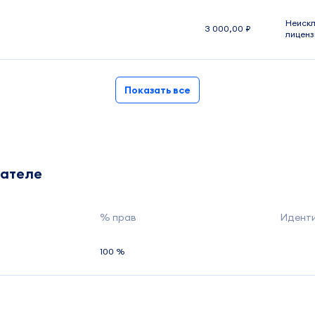
Неискл
3 000,00 ₽
лиценз
Показать все
дателе
% прав
Идент
100 %