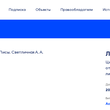
Подписка
Объекты
Правообладатели
Ист
Л
Ц
о
л
Да
20
Ви
Ас