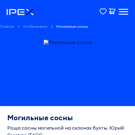
Главная
Изображения
Могильные сосны
Могильные сосны
Роща сосны могильной на склонах бухты. Юрий