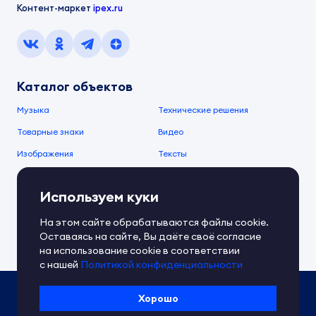
Контент-маркет
ipex.ru
Каталог объектов
Музыка
Технические решения
Товарные знаки
Видео
Изображения
Тексты
О компании
Используем куки
О сервисе
FAQ
Документы IPEX
На этом сайте обрабатываются файлы cookie.
Справочный центр
Оставаясь на сайте, Вы даёте своё согласие
Контакты
Обратная связь
на использование cookie в соответствии
с нашей
Политикой конфиденциальности
Политика IPEX по обработке ПД
Хорошо
Условия использования платформы