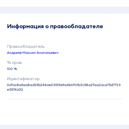
Информация о правообладателе
Андреев Максим Анатольевич
100 %
06f6c8a5aa8a653b2946e03519e9a4b0f01b3c58a2faa26ca75d7723
e3574632