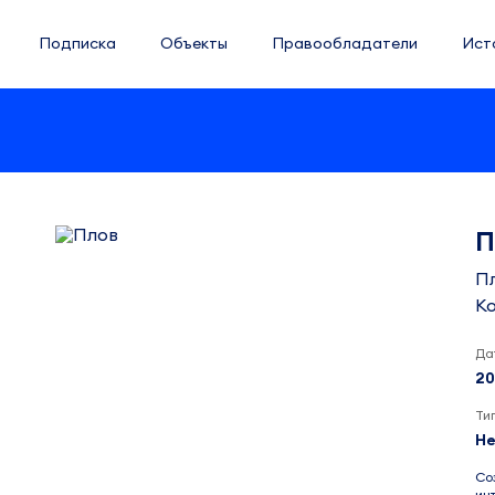
Подписка
Объекты
Правообладатели
Ист
П
Пл
К
Да
20
Ти
Не
Со
ин