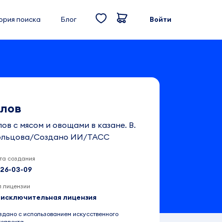
ория поиска
Блог
Войти
лов
ов с мясом и овощами в казане. В.
ольцова/Создано ИИ/ТАСС
та создания
26-03-09
п лицензии
исключительная лицензия
здано с использованием искусственного
теллекта