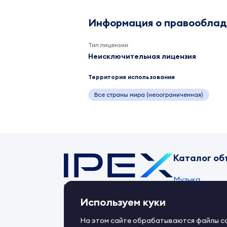
Информация о правообла
Тип лицензии
Неисключительная лицензия
Территория использования
Все страны мира (неоограниченная)
Каталог об
Музыка
Контент-маркет
ipex.ru
Товарные знак
Используем куки
Изображения
На этом сайте обрабатываются файлы coo