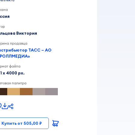
рана
ссия
тор
льцова Виктория
трина продавца
стрибьютор ТАСС – АО
КРОЛЛМЕДИА»
рмат файла
11 x 4000 px.
етовая палитра
Купить от 505,00 ₽