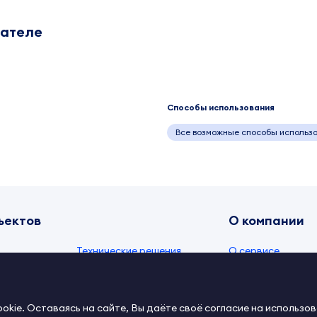
дателе
Способы использования
Все возможные способы использ
ъектов
О компании
Технические решения
О сервисе
и
Видео
Документы IPEX
Тексты
Контакты
kie. Оставаясь на сайте, Вы даёте своё согласие на использов