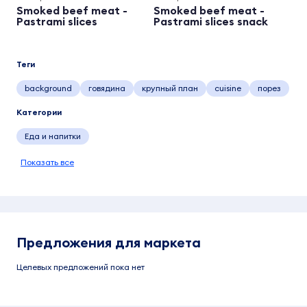
Smoked beef meat -
Smoked beef meat -
Pastrami slices
Pastrami slices snack
Теги
background
говядина
крупный план
cuisine
порез
Категории
Еда и напитки
Показать все
Предложения для маркета
Целевых предложений пока нет