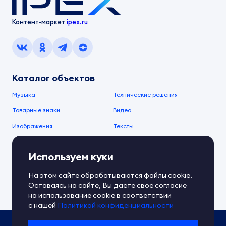
Контент-маркет
ipex.ru
Каталог объектов
Музыка
Технические решения
Товарные знаки
Видео
Изображения
Тексты
О компании
Используем куки
О сервисе
FAQ
Документы IPEX
На этом сайте обрабатываются файлы cookie.
Справочный центр
Оставаясь на сайте, Вы даёте своё согласие
Контакты
Обратная связь
на использование cookie в соответствии
с нашей
Политикой конфиденциальности
Политика IPEX по обработке ПД