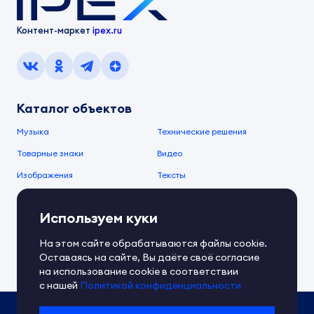
Контент-маркет
ipex.ru
Каталог объектов
Музыка
Технические решения
Товарные знаки
Видео
Изображения
Тексты
О компании
Используем куки
О сервисе
FAQ
Документы IPEX
На этом сайте обрабатываются файлы cookie.
Справочный центр
Оставаясь на сайте, Вы даёте своё согласие
Контакты
Обратная связь
на использование cookie в соответствии
с нашей
Политикой конфиденциальности
Политика IPEX по обработке ПД