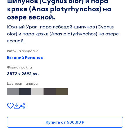
шипунов (Cygnus olor) и пара
крякв (Anas platyrhynchos) на
озере весной.
Южный Урал, пара лебедей-шипунов (Cygnus
olor) и пара крякв (Anas platyrhynchos) на озере
весной.
Витрина продавца
Евгений Романов
Формат файла
3872 x 2592 px.
Цветовая палитра
Купить от 500,00 ₽