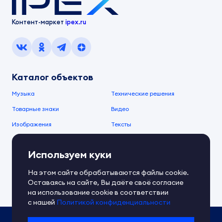
Контент-маркет
ipex.ru
Каталог объектов
Музыка
Технические решения
Товарные знаки
Видео
Изображения
Тексты
О компании
Используем куки
О сервисе
FAQ
Документы IPEX
На этом сайте обрабатываются файлы cookie.
Справочный центр
Оставаясь на сайте, Вы даёте своё согласие
Контакты
Обратная связь
на использование cookie в соответствии
с нашей
Политикой конфиденциальности
Политика IPEX по обработке ПД