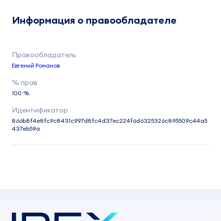
Информация о правообладателе
Евгений Романов
100 %
866b8f4e8fc9c8431c997d8fc4d37ec224f6d6325326c895509c44a5
437eb59a