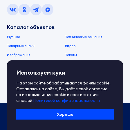
Каталог объектов
Музыка
Технические решения
Товарные знаки
Видео
Изображения
Тексты
О компании
Используем куки
О сервисе
FAQ
Документы IPEX
На этом сайте обрабатываются файлы cookie.
Справочный центр
Оставаясь на сайте, Вы даёте своё согласие
Контакты
Обратная связь
на использование cookie в соответствии
с нашей
Политикой конфиденциальности
Политика IPEX по обработке ПД
Хорошо
Условия использования платформы
Сведения об ИТ-деятельности