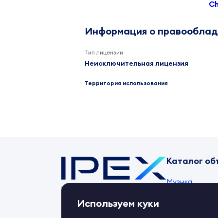
Ch
Информация о правообла
Тип лицензии
Неисключительная лицензия
Территория использования
Каталог об
Музыка
Контент-маркет
ipex.ru
Товарные знак
Используем куки