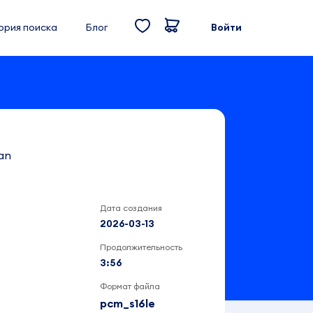
ория поиска
Блог
Войти
gan
Дата создания
2026-03-13
Продолжительность
3:56
Формат файла
pcm_s16le