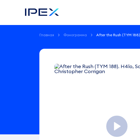
Главная
Фонограмма
After the Rush (TYM 188)
Фонограмма
After
the
Rush
H4lo,
Sarah
(TYM
Etheridge,
188)
Christopher
Corrigan
3:57