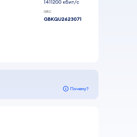
1411200 кбит/c
ISRC
GBKQU2623071
Почему?