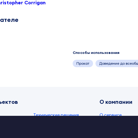
ristopher Corrigan
дателе
Способы использования
Прокат
Доведение до всеоб
ъектов
О компании
Технические решения
О сервисе
и
Видео
Документы IPEX