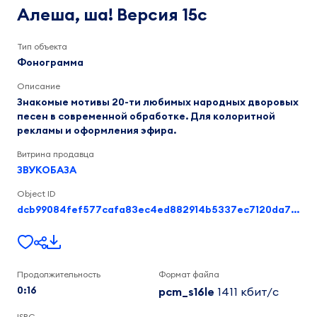
Версия
Концур
Алеша, ша! Версия 15с
Андрей
15с
Григорьевич
0:16
Тип объекта
Фонограмма
Описание
Знакомые мотивы 20-ти любимых народных дворовых
песен в современной обработке. Для колоритной
рекламы и оформления эфира.
Витрина продавца
ЗВУКОБАЗА
Object ID
dcb99084fef577cafa83ec4ed882914b5337ec7120da7a8ec4a63579a75a558e
Продолжительность
Формат файла
0:16
pcm_s16le
1411 кбит/c
ISRC