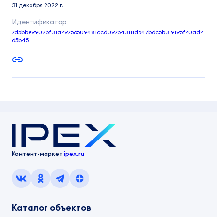
31 декабря 2022 г.
7d5bbe99026f31a29756509481ccd097643111d647bdc5b319195f20ad2
d5b45
Контент-маркет
ipex.ru
Каталог объектов