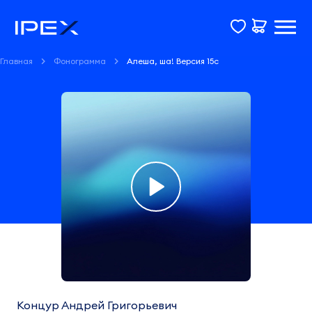
Главная
Фонограмма
Алеша, ша! Версия 15с
Фонограмма
Алеша,
ша!
Концур Андрей Григорьевич