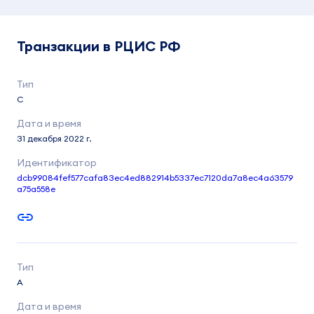
Транзакции в РЦИС РФ
C
31 декабря 2022 г.
dcb99084fef577cafa83ec4ed882914b5337ec7120da7a8ec4a63579
a75a558e
A