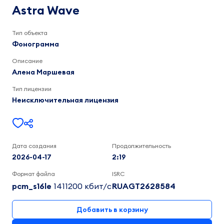
Алена
Astra Wave
Маршевая
2:20
Тип объекта
Фонограмма
Описание
Алена Маршевая
Тип лицензии
Неисключительная лицензия
Дата создания
Продолжительность
2026-04-17
2:19
Формат файла
ISRC
pcm_s16le
1411200 кбит/c
RUAGT2628584
Добавить в корзину