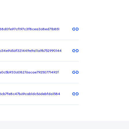
88d0fe97cf197c3f8cea368ed71b851
34e9656f321449e9a11a9b752990144
a0c5b933608276acae79250771492f
6cb7fe8c47b69cab1dc56debfda1584