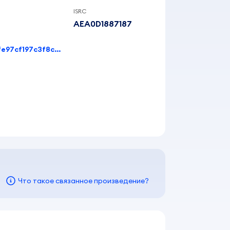
ISRC
AEA0D1887187
167b2f6d48e7ac610b79fbed2aa432d6288d0fe97cf197c3f8cea368ed71b851
Что такое связанное произведение?