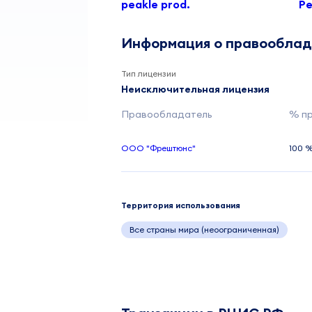
peakle prod.
Pe
Информация о правообла
Тип лицензии
Неисключительная лицензия
Правообладатель
% п
ООО "Фрештюнс"
100 
Территория использования
Все страны мира (неоограниченная)