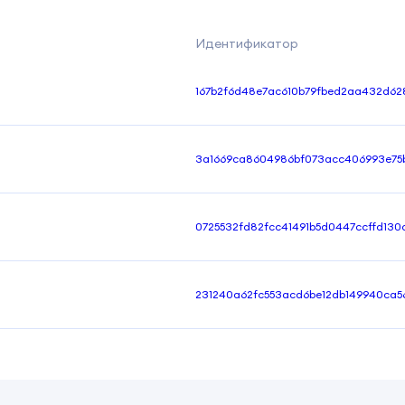
Идентификатор
167b2f6d48e7ac610b79fbed2aa432d62
3a1669ca8604986bf073acc406993e75b
0725532fd82fcc41491b5d0447ccffd130
231240a62fc553acd6be12db149940ca5