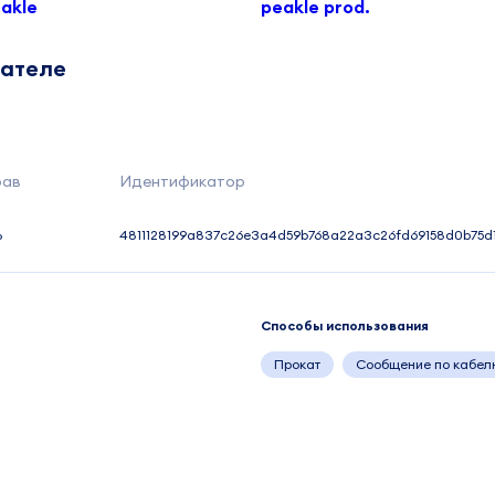
akle
peakle prod.
дателе
рав
Идентификатор
%
4811128199a837c26e3a4d59b768a22a3c26fd69158d0b75d
Способы использования
Прокат
Сообщение по кабел