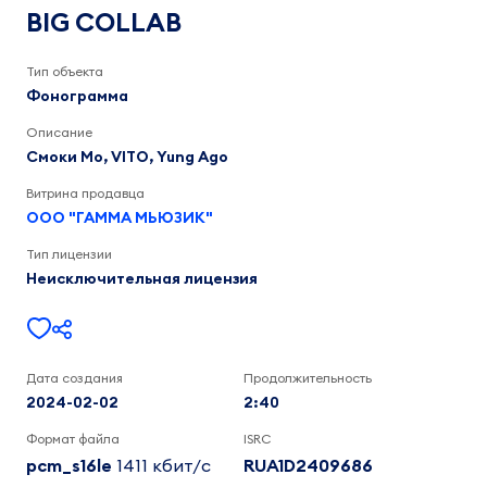
Yung
BIG COLLAB
Ago,
VITO,
Смоки
Тип объекта
Мо
Фонограмма
2:41
Описание
Смоки Мо, VITO, Yung Ago
Витрина продавца
ООО "ГАММА МЬЮЗИК"
Тип лицензии
Неисключительная лицензия
Дата создания
Продолжительность
2024-02-02
2:40
Формат файла
ISRC
pcm_s16le
1411 кбит/c
RUA1D2409686