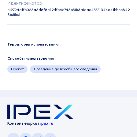
e19724aff6023a3d8f8c79dfe4e743b51b3a1dae45521344d41bb6e849
3b65c6
Территория использования
Способы использования
Прокат
Доведение до всеобщего сведения
Контент-маркет
ipex.ru