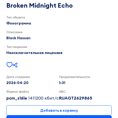
Echo
Black
Broken Midnight Echo
Hassan
1:32
Тип объекта
Фонограмма
Описание
Black Hassan
Тип лицензии
Неисключительная лицензия
Дата создания
Продолжительность
2026-04-20
1:31
Формат файла
ISRC
pcm_s16le
1411200 кбит/c
RUAGT2629865
Добавить в корзину