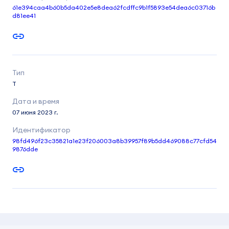
61e394caa4b60b5da402e5e8dea62fcdffc9b1f5893e54dea6c03716b
d81ee41
T
07 июня 2023 г.
98fd496f23c35821a1e23f206003a8b39957f89b5dd469088c77cfd54
9876dde