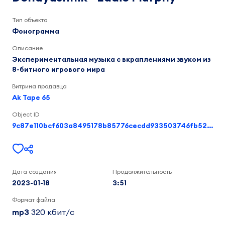
Eddie
3:51
Murphy
Тип объекта
Фонограмма
Описание
Экспериментальная музыка с вкраплениями звуком из
8-битного игрового мира
Витрина продавца
Ak Tape 65
Object ID
9c87e110bcf603a8495178b85776cecdd933503746fb52a14e20bc475c88af88
Дата создания
Продолжительность
2023-01-18
3:51
Формат файла
mp3
320 кбит/c