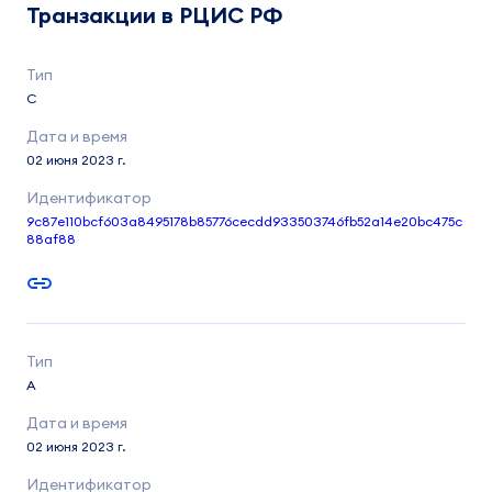
Транзакции в РЦИС РФ
C
02 июня 2023 г.
9c87e110bcf603a8495178b85776cecdd933503746fb52a14e20bc475c
88af88
A
02 июня 2023 г.