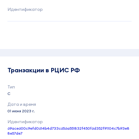
Транзакции в РЦИС РФ
C
01 июня 2023 г.
69ace600c9efd0614b4d733c656a551832f450f6d352f91104c7b93e8
8e57de7