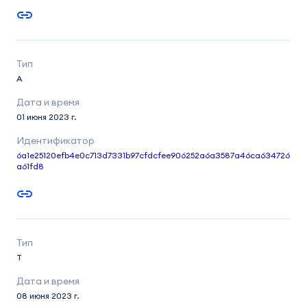
A
01 июня 2023 г.
6a1e25120efb4e0c713d7331b97cfdcfee906252a6a3587a46ca634726
a61fd8
T
08 июня 2023 г.