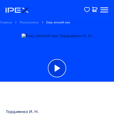
Главная
Фонограмма
Easy smooth sax
Фонограмма
Easy
smooth
Гордиенко И. Н.