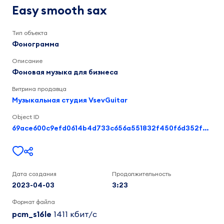
sax
Гордиенко
Easy smooth sax
И.
Н.
3:24
Тип объекта
Фонограмма
Описание
Фоновая музыка для бизнеса
Витрина продавца
Музыкальная студия VsevGuitar
Object ID
69ace600c9efd0614b4d733c656a551832f450f6d352f91104c7b93e88e57de7
Дата создания
Продолжительность
2023-04-03
3:23
Формат файла
pcm_s16le
1411 кбит/c