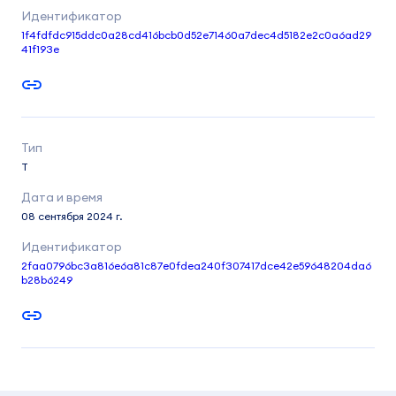
1f4fdfdc915ddc0a28cd416bcb0d52e71460a7dec4d5182e2c0a6ad29
41f193e
T
08 сентября 2024 г.
2faa0796bc3a816e6a81c87e0fdea240f307417dce42e59648204da6
b28b6249