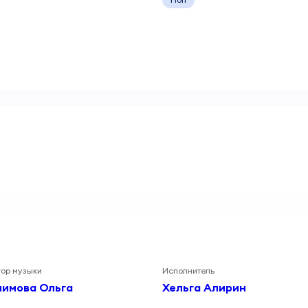
тор музыки
Исполнитель
лимова Ольга
Хельга Алирин