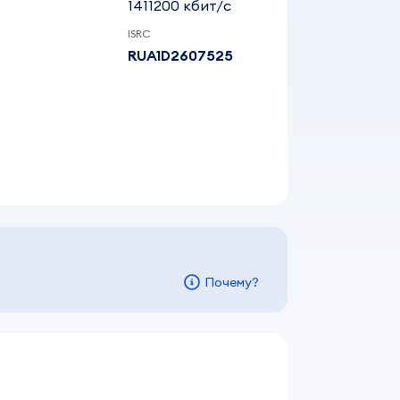
1411200 кбит/c
ISRC
RUA1D2607525
Почему?