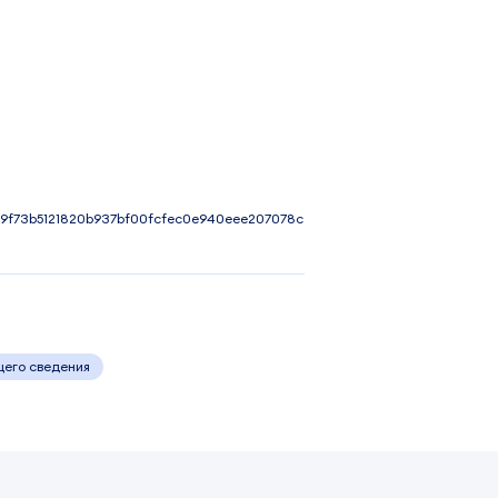
9f73b5121820b937bf00fcfec0e940eee207078c
щего сведения