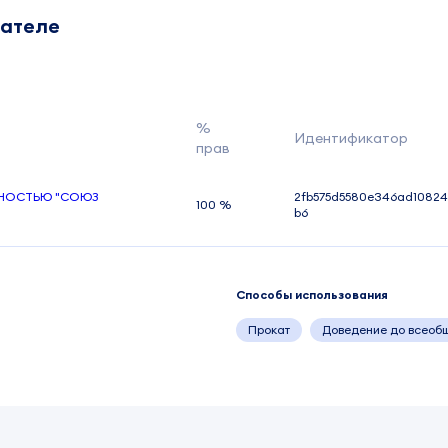
дателе
%
Идентификатор
прав
ННОСТЬЮ "СОЮЗ
2fb575d5580e346ad10824
100 %
b6
Способы использования
Прокат
Доведение до всеоб