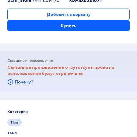
pcm_s16le
1411 кбит/c
RUA1D2321871
Добавить в корзину
Купить
Связанное произведение
Связанное произведение отсутствует, права на
использование будут ограничены
Почему?
Категории
Поп
Темп