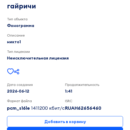
1:41
гайричи
Тип объекта
Фонограмма
Описание
никто1
Тип лицензии
Неисключительная лицензия
Дата создания
Продолжительность
2026-06-12
1:41
Формат файла
ISRC
pcm_s16le
1411200 кбит/c
RUAH62656460
Добавить в корзину