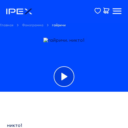
Главная
Фонограмма
гайричи
Фонограмма
гайричи
никто1
никто1