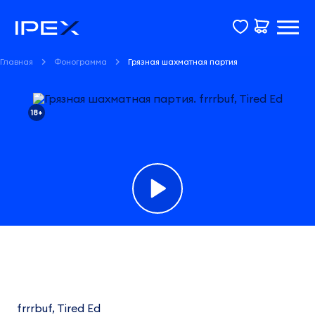
Главная
Фонограмма
Грязная шахматная партия
18+
Фонограмма
Грязная
шахматная
frrrbuf, Tired Ed