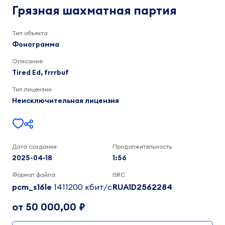
партия
frrrbuf,
Грязная шахматная партия
Tired
Ed
1:57
Тип объекта
Фонограмма
Описание
Tired Ed, frrrbuf
Тип лицензии
Неисключительная лицензия
Дата создания
Продолжительность
2025-04-18
1:56
Формат файла
ISRC
pcm_s16le
1411200 кбит/c
RUA1D2562284
от 50 000,00 ₽