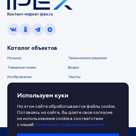
Контент-маркет
ipex.ru
Каталог объектов
Музыка
Технические решения
Товарные знаки
Видео
Изображения
Тексты
О компании
Используем куки
О сервисе
FAQ
Документы IPEX
На этом сайте обрабатываются файлы cookie.
Справочный центр
Оставаясь на сайте, Вы даёте своё согласие
Контакты
Обратная связь
на использование cookie в соответствии
с нашей
Политикой конфиденциальности
Политика IPEX по обработке ПД