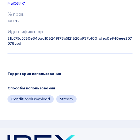
МЬЮЗИК"
100 %
2fb575d5580e346ad108249f73b5121820b937bf00fcfec0e940eee207
078cb6
Территория использования
Способы использования
ConditionalDownload
Stream