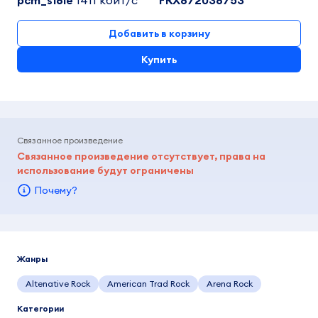
pcm_s16le
1411 кбит/c
FRX872038753
Добавить в корзину
Купить
Связанное произведение
Связанное произведение отсутствует, права на
использование будут ограничены
Почему?
Жанры
Altenative Rock
American Trad Rock
Arena Rock
Категории