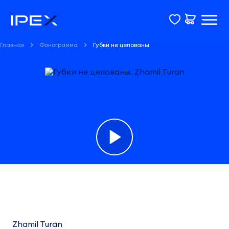
Главная
Фонограмма
Губки не целованы
Фонограмма
Губки
не
Zhamil Turan