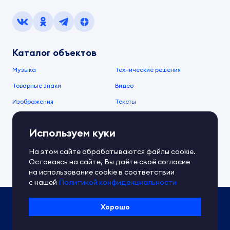
Каталог объектов
Музыка
Технические решения
Товарные знаки
Видео
Изображения
Тексты
О компании
Используем куки
О сервисе
FAQ
Документы IPEX
На этом сайте обрабатываются файлы cookie.
Справочный центр
Оставаясь на сайте, Вы даёте своё согласие
Контакты
Обратная связь
на использование cookie в соответствии
с нашей
Политикой конфиденциальности
Политика IPEX по обработке ПД
Хорошо
Условия использования платформы
Сведения об ИТ-деятельности