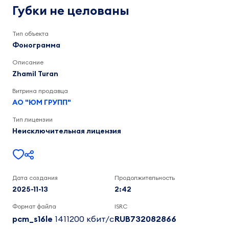
целованы
Zhamil
Губки не целованы
Turan
2:42
Тип объекта
Фонограмма
Описание
Zhamil Turan
Витрина продавца
АО "ЮМ ГРУПП"
Тип лицензии
Неисключительная лицензия
Дата создания
Продолжительность
2025-11-13
2:42
Формат файла
ISRC
pcm_s16le
1411200 кбит/c
RUB732082866