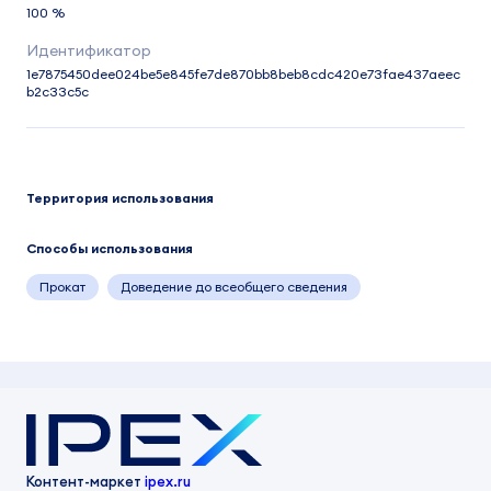
100 %
1e7875450dee024be5e845fe7de870bb8beb8cdc420e73fae437aeec
b2c33c5c
Территория использования
Способы использования
Прокат
Доведение до всеобщего сведения
Контент-маркет
ipex.ru