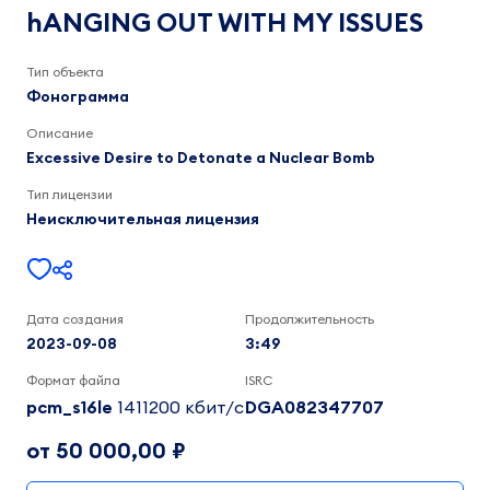
WITH
Excessive
hANGING OUT WITH MY ISSUES
Desire
MY
to
ISSUES
Detonate
Тип объекта
a
Фонограмма
Nuclear
Bomb
Описание
3:49
Excessive Desire to Detonate a Nuclear Bomb
Тип лицензии
Неисключительная лицензия
Дата создания
Продолжительность
2023-09-08
3:49
Формат файла
ISRC
pcm_s16le
1411200 кбит/c
DGA082347707
от 50 000,00 ₽