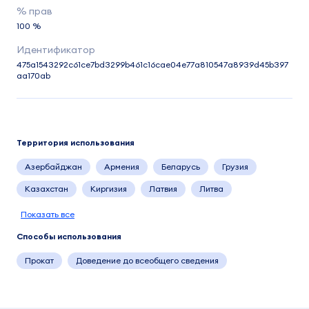
100 %
475a1543292c61ce7bd3299b461c16cae04e77a810547a8939d45b397
aa170ab
Территория использования
Азербайджан
Армения
Беларусь
Грузия
Казахстан
Киргизия
Латвия
Литва
Показать все
Способы использования
Прокат
Доведение до всеобщего сведения