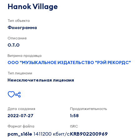
O.T.O
Hanok Village
1:59
Тип объекта
Фонограмма
Описание
O.T.O
Витрина продавца
ООО "МУЗЫКАЛЬНОЕ ИЗДАТЕЛЬСТВО "РЭЙ РЕКОРДС"
Тип лицензии
Неисключительная лицензия
Дата создания
Продолжительность
2022-07-27
1:58
Формат файла
ISRC
pcm_s16le
1411200 кбит/c
KRB902200969