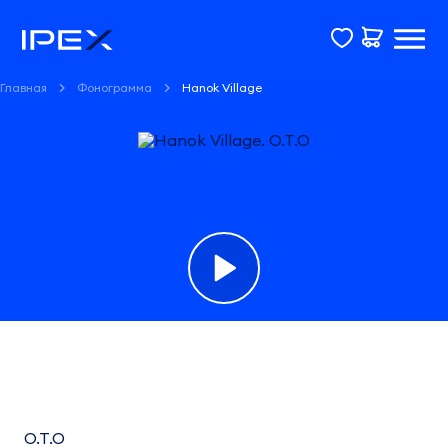
Главная
Фонограмма
Hanok Village
Фонограмма
Hanok
Village
O.T.O