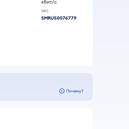
кбит/c
ISRC
SMRUS0076779
Почему?