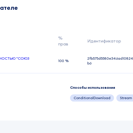
дателе
%
Идентификатор
прав
ННОСТЬЮ "СОЮЗ
2fb575d5580e346ad10824
100 %
b6
Способы использования
ConditionalDownload
Stream