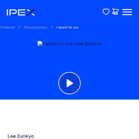
Главная
Фонограмма
I want to cry
Фонограмма
I
want
Lee Eunkyo