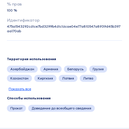
100 %
475a1543292c61ce7bd3299b461c16cae04e77a810547a8939d45b397
aa170ab
Территория использования
Азербайджан
Армения
Беларусь
Грузия
Казахстан
Киргизия
Латвия
Литва
Показать все
Способы использования
Прокат
Доведение до всеобщего сведения