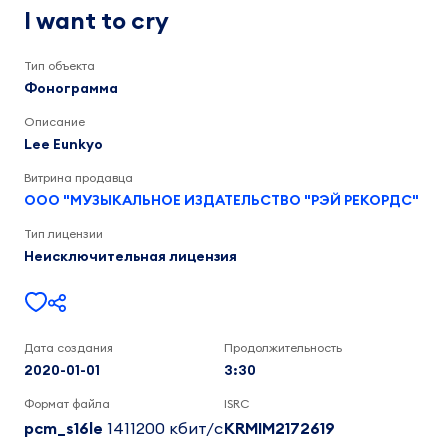
to
Lee
I want to cry
Eunkyo
cry
3:31
Тип объекта
Фонограмма
Описание
Lee Eunkyo
Витрина продавца
ООО "МУЗЫКАЛЬНОЕ ИЗДАТЕЛЬСТВО "РЭЙ РЕКОРДС"
Тип лицензии
Неисключительная лицензия
Дата создания
Продолжительность
2020-01-01
3:30
Формат файла
ISRC
pcm_s16le
1411200 кбит/c
KRMIM2172619