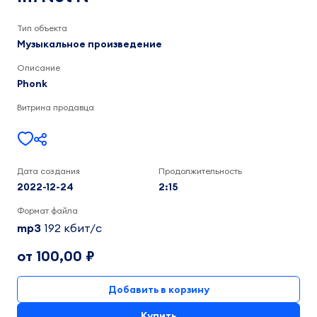
Im
Not
Тип объекта
N
2:16
Музыкальное произведение
Описание
Phonk
Витрина продавца
Дата создания
Продолжительность
2022-12-24
2:15
Формат файла
mp3
192 кбит/c
от 100,00 ₽
Добавить в корзину
Купить