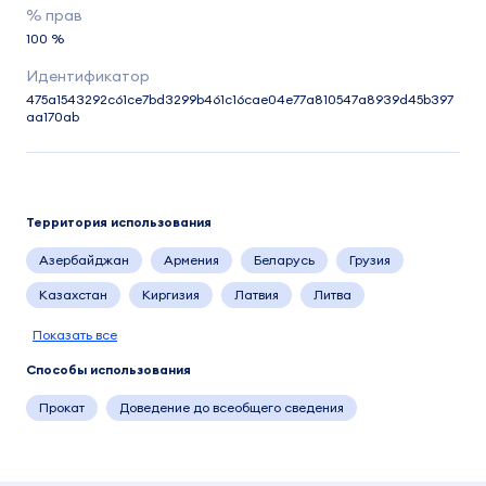
100 %
475a1543292c61ce7bd3299b461c16cae04e77a810547a8939d45b397
aa170ab
Территория использования
Азербайджан
Армения
Беларусь
Грузия
Казахстан
Киргизия
Латвия
Литва
Показать все
Способы использования
Прокат
Доведение до всеобщего сведения