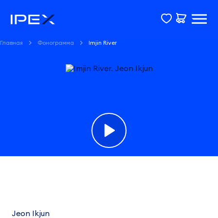
Главная
Фонограмма
Imjin River
Фонограмма
Imjin
River
Jeon Ikjun