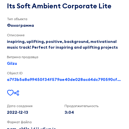
Ambient
Галимов
Its Soft Ambient Corporate Lite
И.
Corporate
З.
Lite
3:04
Тип объекта
Фонограмма
Описание
inspiring, uplifting, positive, background, motivational
music track! Perfect for inspiring and uplifting projects
Витрина продавца
Gilzu
Object ID
a7f3b5a8a99450f34f579ae40de028ac64dc790590cfd62df144ceb5e5d252bf
Дата создания
Продолжительность
2022-12-13
3:04
Формат файла