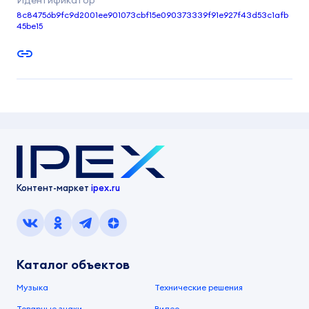
8c84756b9fc9d2001ee901073cbf15e090373339f91e927f43d53c1afb
45be15
Контент-маркет
ipex.ru
Каталог объектов
Музыка
Технические решения
Товарные знаки
Видео