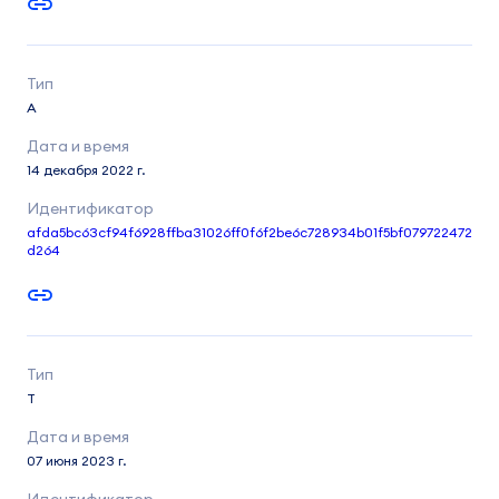
A
14 декабря 2022 г.
afda5bc63cf94f6928ffba31026ff0f6f2be6c728934b01f5bf079722472
d264
T
07 июня 2023 г.