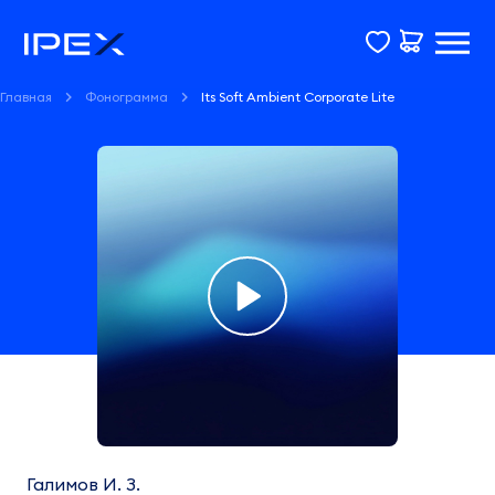
Главная
Фонограмма
Its Soft Ambient Corporate Lite
Фонограмма
Its
Soft
Галимов И. З.