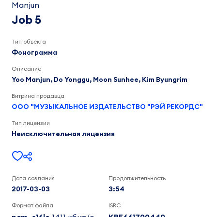
Manjun
Kim
Byungrim,
Job 5
Moon
Sunhee,
Do
Тип объекта
Yonggu,
Фонограмма
Yoo
Manjun
Описание
3:55
Yoo Manjun, Do Yonggu, Moon Sunhee, Kim Byungrim
Витрина продавца
ООО "МУЗЫКАЛЬНОЕ ИЗДАТЕЛЬСТВО "РЭЙ РЕКОРДС"
Тип лицензии
Неисключительная лицензия
Дата создания
Продолжительность
2017-03-03
3:54
Формат файла
ISRC