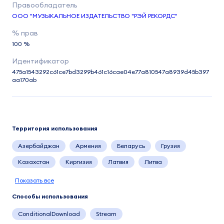
ООО "МУЗЫКАЛЬНОЕ ИЗДАТЕЛЬСТВО "РЭЙ РЕКОРДС"
100 %
475a1543292c61ce7bd3299b461c16cae04e77a810547a8939d45b397
aa170ab
Территория использования
Азербайджан
Армения
Беларусь
Грузия
Казахстан
Киргизия
Латвия
Литва
Показать все
Способы использования
ConditionalDownload
Stream