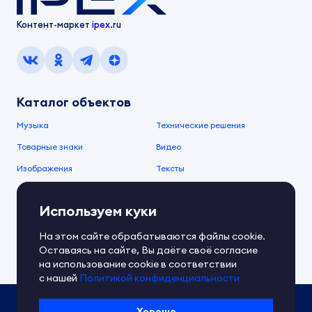
Контент-маркет
ipex.ru
Каталог объектов
Музыка
Технические решения
Товарные знаки
Видео
Изображения
Тексты
О компании
Используем куки
О сервисе
FAQ
Документы IPEX
На этом сайте обрабатываются файлы cookie.
Справочный центр
Оставаясь на сайте, Вы даёте своё согласие
Контакты
Обратная связь
на использование cookie в соответствии
с нашей
Политикой конфиденциальности
Политика IPEX по обработке ПД
Хорошо