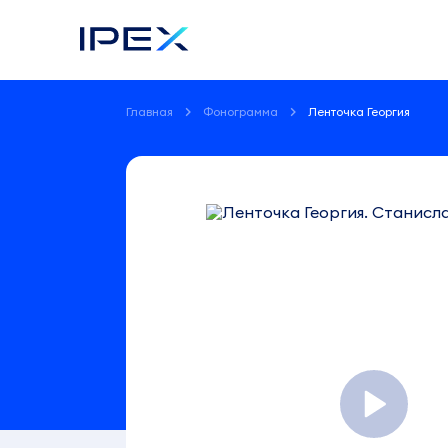
Главная
Фонограмма
Ленточка Георгия
Фонограмма
Ленточка
Георгия
Станислав
Бартенев
2:18