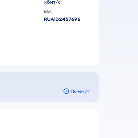
кбит/c
ISRC
RUA1D2457696
Почему?