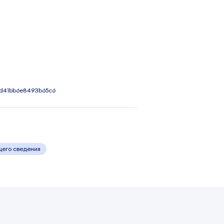
4d41bb6e8493b65c6
щего сведения