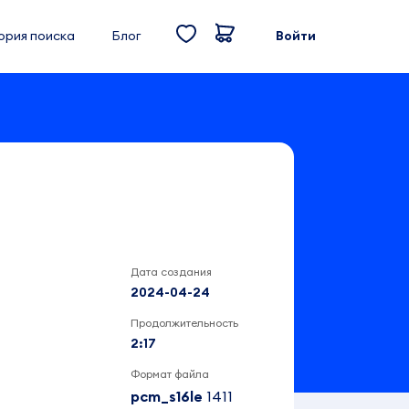
ория поиска
Блог
Войти
Дата создания
2024-04-24
Продолжительность
2:17
Формат файла
pcm_s16le
1411