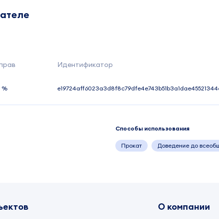
дателе
прав
Идентификатор
0 %
e19724aff6023a3d8f8c79dfe4e743b51b3a1dae4552134
Способы использования
Прокат
Доведение до всеоб
ъектов
О компании