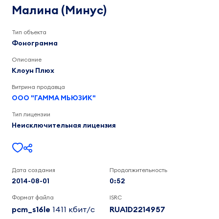
Клоун
Малина (Минус)
Плюх
0:52
Тип объекта
Фонограмма
Описание
Клоун Плюх
Витрина продавца
ООО "ГАММА МЬЮЗИК"
Тип лицензии
Неисключительная лицензия
Дата создания
Продолжительность
2014-08-01
0:52
Формат файла
ISRC
pcm_s16le
1411 кбит/c
RUA1D2214957