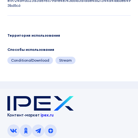
e19724aff6023a3d8f8c79dfe4e743b51b3a1dae45521344d41bb6e849
3b65c6
Территория использования
Способы использования
ConditionalDownload
Stream
Контент-маркет
ipex.ru