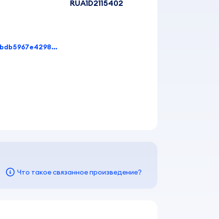
RUA1D2115402
b4587e823f326919a91868382cccaa71beab8bbdb5967e42982a181a88612c9b
Что такое связанное произведение?