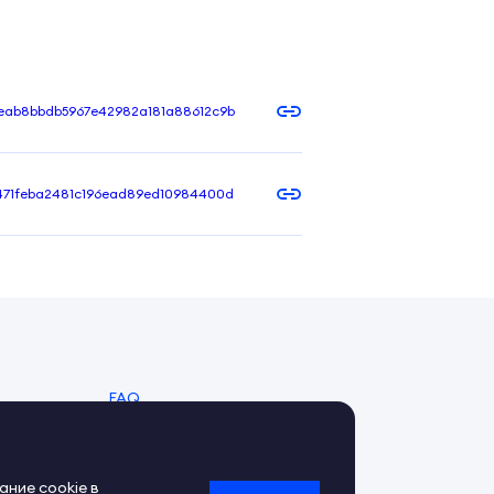
eab8bbdb5967e42982a181a88612c9b
471feba2481c196ead89ed10984400d
FAQ
Справочный центр
Обратная связь
ание cookie в