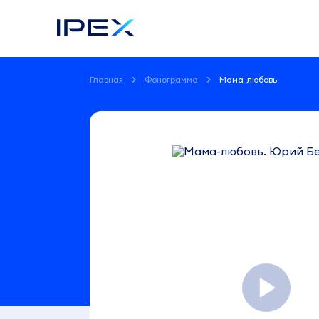
Главная
Фонограмма
Мама-любовь
Фонограмма
Мама-
любовь
Юрий
Белоусов
3:07