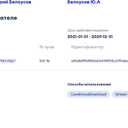
рий Белоусов
Белоусов Ю.А
дателе
Срок действия лицензии
2021-01-01 - 2029-12-31
% прав
Идентификатор
РЕКОРДС"
100 %
a91654fffd992e204195714c21f9a
Способы использования
ConditionalDownload
Stream