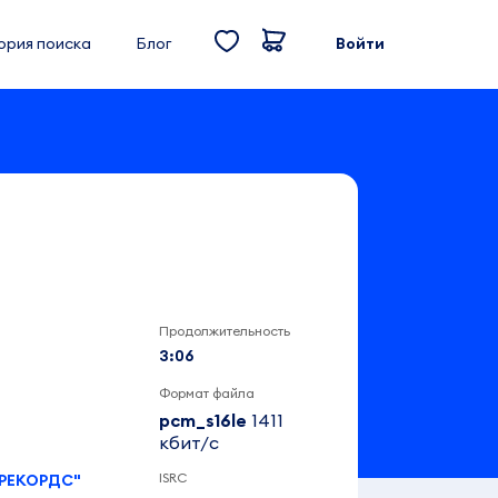
ория поиска
Блог
Войти
Продолжительность
3:06
Формат файла
pcm_s16le
1411
кбит/c
ISRC
РЕКОРДС"