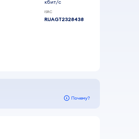
кбит/c
ISRC
RUAGT2328438
Почему?