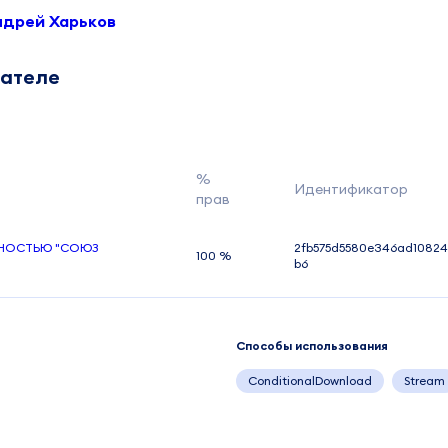
ндрей Харьков
дателе
%
Идентификатор
прав
ННОСТЬЮ "СОЮЗ
2fb575d5580e346ad10824
100 %
b6
Способы использования
ConditionalDownload
Stream