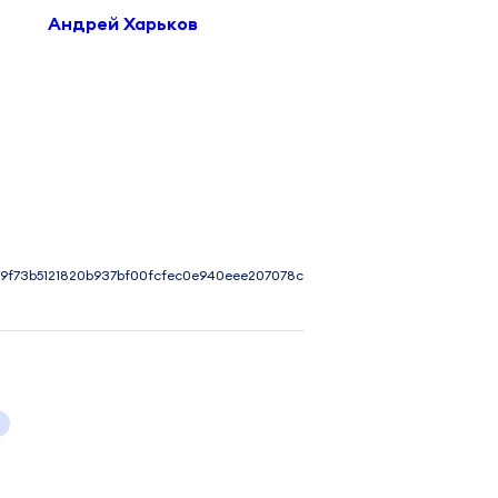
Андрей Харьков
9f73b5121820b937bf00fcfec0e940eee207078c