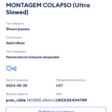
(Ultra
Sek1roRem
MONTAGEM COLAPSO (Ultra
1:57
Slowed)
Slowed)
Тип объекта
Фонограмма
Описание
Sek1roRem
Тип лицензии
Неисключительная лицензия
Дата создания
Продолжительность
2024-08-30
1:57
Формат файла
ISRC
pcm_s16le
1411200 кбит/c
UKEX32434789
Добавить в корзину