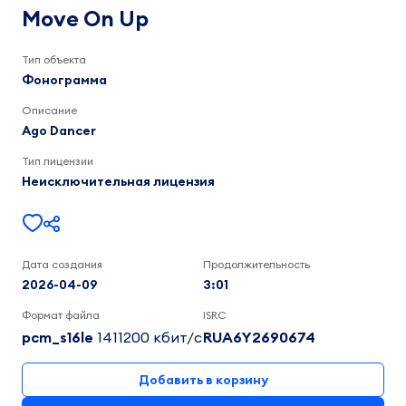
Up
Ago
Move On Up
Dancer
3:01
Тип объекта
Фонограмма
Описание
Ago Dancer
Тип лицензии
Неисключительная лицензия
Дата создания
Продолжительность
2026-04-09
3:01
Формат файла
ISRC
pcm_s16le
1411200 кбит/c
RUA6Y2690674
Добавить в корзину