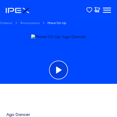
Главная
Фонограмма
Move On Up
Фонограмма
Move
On
Ago Dancer