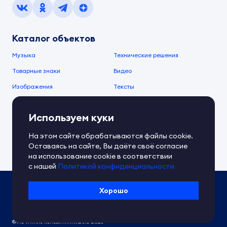
Каталог объектов
Музыка
Технические решения
Товарные знаки
Видео
Изображения
Тексты
О компании
Используем куки
О сервисе
FAQ
Документы IPEX
На этом сайте обрабатываются файлы cookie.
Справочный центр
Оставаясь на сайте, Вы даёте своё согласие
Контакты
Обратная связь
на использование cookie в соответствии
с нашей
Политикой конфиденциальности
Политика IPEX по обработке ПД
Хорошо
Условия использования платформы
Сведения об ИТ-деятельности
© АО «Гимле консалтинг», 2018-2026