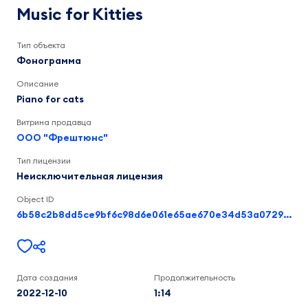
Kitties
Piano
Music for Kitties
for
cats
1:14
Тип объекта
Фонограмма
Описание
Piano for cats
Витрина продавца
ООО "Фрештюнс"
Тип лицензии
Неисключительная лицензия
Object ID
6b58c2b8dd5ce9bf6c98d6e061e65ae670e34d53a07290e29e2a28adb162aaff
Дата создания
Продолжительность
2022-12-10
1:14