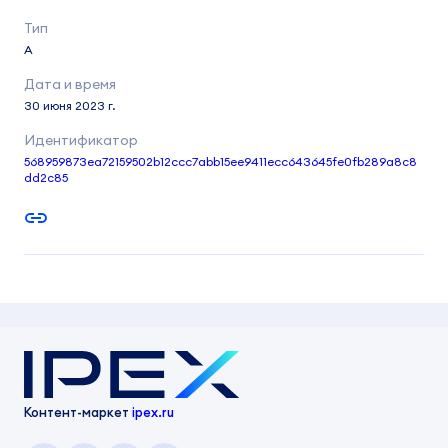
A
30 июня 2023 г.
568959873ea72159502b12ccc7abb15ee9411ecc643645fe0fb289a8c8
dd2c85
Контент-маркет
ipex.ru