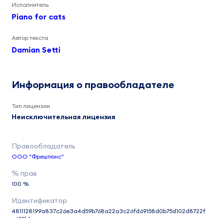
Исполнитель
Piano for cats
Автор текста
Damian Setti
Информация о правообладателе
Тип лицензии
Неисключительная лицензия
ООО "Фрештюнс"
100 %
4811128199a837c26e3a4d59b768a22a3c26fd69158d0b75d102d8722f