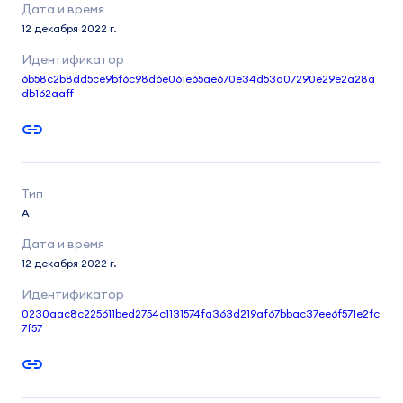
12 декабря 2022 г.
6b58c2b8dd5ce9bf6c98d6e061e65ae670e34d53a07290e29e2a28a
db162aaff
A
12 декабря 2022 г.
0230aac8c225611bed2754c1131574fa363d219af67bbac37ee6f571e2fc
7f57