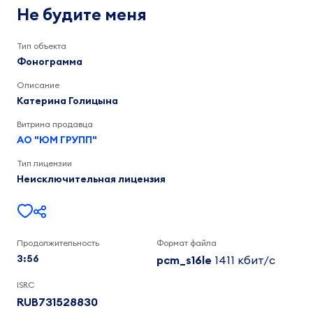
меня
Катерина
Не будите меня
Голицына
3:57
Тип объекта
Фонограмма
Описание
Катерина Голицына
Витрина продавца
АО "ЮМ ГРУПП"
Тип лицензии
Неисключительная лицензия
Продолжительность
Формат файла
3:56
pcm_s16le
1411 кбит/c
ISRC
RUB731528830