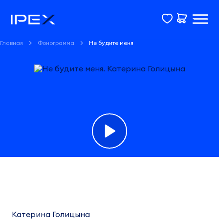
Главная
Фонограмма
Не будите меня
Фонограмма
Не
будите
Катерина Голицына