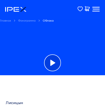
Главная
Фонограмма
Облака
Фонограмма
Облака
Лисицын
Лисицын