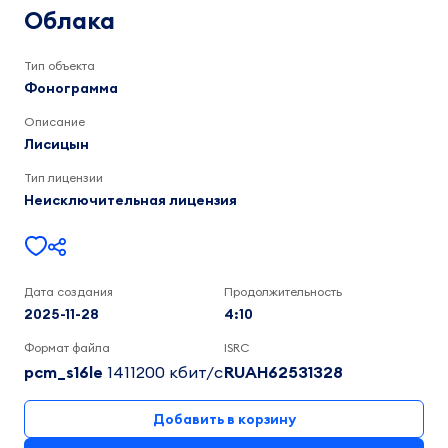
4:10
Облака
Тип объекта
Фонограмма
Описание
Лисицын
Тип лицензии
Неисключительная лицензия
Дата создания
Продолжительность
2025-11-28
4:10
Формат файла
ISRC
pcm_s16le
1411200 кбит/c
RUAH62531328
Добавить в корзину